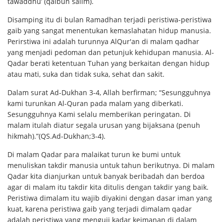
tawaddhu’ (qalbun salim).
Disamping itu di bulan Ramadhan terjadi peristiwa-peristiwa
gaib yang sangat menentukan kemaslahatan hidup manusia.
Perirstiwa ini adalah turunnya AlQur'an di malam qadhar
yang menjadi pedoman dan petunjuk kehidupan manusia. Al-
Qadar berati ketentuan Tuhan yang berkaitan dengan hidup
atau mati, suka dan tidak suka, sehat dan sakit.
Dalam surat Ad-Dukhan 3-4, Allah berfirman; “Sesungguhnya
kami turunkan Al-Quran pada malam yang diberkati.
Sesungguhnya Kami selalu memberikan peringatan. Di
malam itulah diatur segala urusan yang bijaksana (penuh
hikmah).”(QS.Ad-Dukhan;3-4).
Di malam Qadar para malaikat turun ke bumi untuk
menuliskan takdir manusia untuk tahun berikutnya. Di malam
Qadar kita dianjurkan untuk banyak beribadah dan berdoa
agar di malam itu takdir kita ditulis dengan takdir yang baik.
Peristiwa dimalam itu wajib diyakini dengan dasar iman yang
kuat, karena peristiwa gaib yang terjadi dimalam qadar
adalah peristiwa yang menguji kadar keimanan di dalam