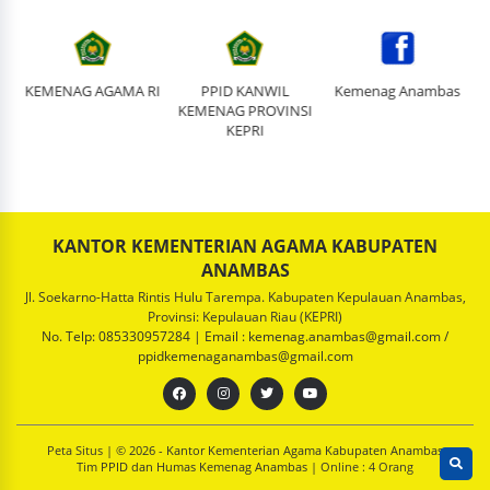
I
PPID KANWIL
Kemenag Anambas
Kemenag_Anambas
KEMENAG PROVINSI
KEPRI
KANTOR KEMENTERIAN AGAMA KABUPATEN
ANAMBAS
Jl. Soekarno-Hatta Rintis Hulu Tarempa. Kabupaten Kepulauan Anambas,
Provinsi: Kepulauan Riau (KEPRI)
No. Telp: 085330957284 | Email : kemenag.anambas@gmail.com /
ppidkemenaganambas@gmail.com
Peta Situs
| © 2026 - Kantor Kementerian Agama Kabupaten Anambas
Tim PPID dan Humas Kemenag Anambas |
Online :
4 Orang