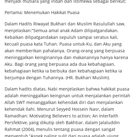
menjadi mutiara yang indah dan Istimewa sebagai berikut;
Pertama: Menemukan Hakikat Puasa
Dalam Hadits Riwayat Bukhari dan Muslim Rasulullah saw,
menjelaskan:”Semua amal anak Adam dilipatgandakan.
Kebaikan dilipatgandakan sepuluh sampai seratus kali,
kecuali puasa kata Tuhan. Puasa untuk-Ku, dan Aku yang
akan memberikan pahalanya. Orang-orang yang berpuasa
meninggalkan keinginannya dan makanannya hanya karena
Aku. Bagi orang yang berpuasa ada dua kebahagiaan,
kebahagiaan ketika ia berbuka dan kebahagiaan ketika ia
berjumpa dengan Tuhannya. (HR. Bukhari Muslim).
Dalam hadits diatas, Nabi menjelaskan bahwa hakikat puasa
adalah meninggalkan keinginan untuk menjalankan perintah
Allah SWT menanggalkan kehendak diri dan menjalankan
kehendak Ilahi. Menurut Seyyed Hossein Nasr, dalam
Ramadhan: Motivating Believers to action; An Interfaith
Persfektive, yang dikutip oleh Bakhtiar, dalam Jalaluddin
Rahmat (2004), menulis tentang puasa dengan sangat
menyentuh,”Aspek paling sulit dari puasa adalah ujung