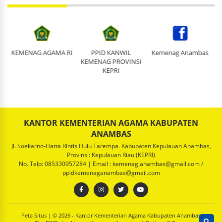
I
PPID KANWIL
Kemenag Anambas
Kemenag_Anambas
KEMENAG PROVINSI
KEPRI
KANTOR KEMENTERIAN AGAMA KABUPATEN
ANAMBAS
Jl. Soekarno-Hatta Rintis Hulu Tarempa. Kabupaten Kepulauan Anambas,
Provinsi: Kepulauan Riau (KEPRI)
No. Telp: 085330957284 | Email : kemenag.anambas@gmail.com /
ppidkemenaganambas@gmail.com
Peta Situs
| © 2026 - Kantor Kementerian Agama Kabupaten Anambas