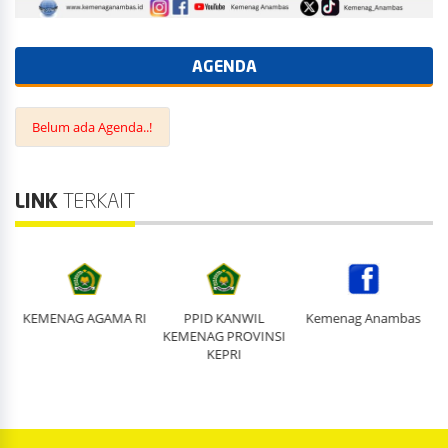
AGENDA
Belum ada Agenda..!
LINK
TERKAIT
an
KEMENAG AGAMA RI
PPID KANWIL
Kemenag Anambas
e
KEMENAG PROVINSI
KEPRI