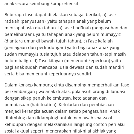
anak secara seimbang komprehensif.
Beberapa fase dapat dijelaskan sebagai berikut; a) fase
rada’ah (penyusuan), yaitu tahapan anak yang belum
mencapai usia dua tahun. b) fase haḍānah (pengasuhan dan
pemeliharaan), yaitu tahapan anak yang belum mumayyiz
(diantara umur di bawah tujuh tahun). c) Fase kafalah
(penjagaan dan perlindungan) yaitu bagi anak-anak yang
sudah mumayyiz (usia tujuh atau delapan tahun) tapi masih
belum baligh. d) Fase kifayah (memenuhi keperluan) yaitu
bagi anak sudah mencapai usia dewasa dan sudah mandiri
serta bisa memenuhi keperluannya sendiri.
Dalam konsep kampung cinta disamping memperhatikan fase
perkembangan jiwa anak di atas, pola asuh orang di landasi
dengan sikap penuh kelembutan, ketoladanan dan
pembiasaan (habituation). Ketoladan dan pembiasaan
menjadi kerangka acuan dalam setiap pengasuhan. Anak
dibimbing dan didampingi untuk menjawab soal-soal
kehidupan dengan melaksanakan langsung contoh perilaku
sosial aktual seperti menerapkan nilai-nilai akhlak yang