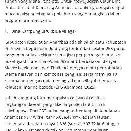
Tuhan Yang Maha Pencipta. Untuk mewujudkan Catur Bina
Protas tersebut Kemenag Anambas di dukung dengan empat
rencana aksi pembinaan pola baru yang dituangkan dalam
program prioritas yaitu:
1.
Bina Kampung Biru (blue village)
Kabupaten Kepulauan Anambas adalah salah satu kabupaten
di Provinsi Kepulauan Riau yang terdiri dari sekitar 255 pulau
dengan populasi sekitar 50.703 jiwa per pertengahan 2024,
pusatnya di Tarempa (Pulau Siantan), berbatasan dengan
Malaysia, Vietnam, dan Thailand, dengan mata pencaharian
utama nelayan dan komoditas cengkeh, serta memiliki 10
kecamatan dengan data demografi dan wilayah berbasis
kelautan (marine based). (BPS Anambas ;2025).
Istilah kampung biru merupakan relevansi realitas
lingkungan daerah yang dikelilingi oleh laut biru di
sekelingnya. Dari 255 pulau yang terbentang di Kepulauan
Anambas 98,7 % (sekitar 46.056,43 km²) adalah lautan,
sementara daratan hanya 1,3 % (sekitar 607,72 km² hingga
634,37 km²). Dengan demikian Kabupaten Kepulauan