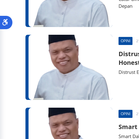
Depan
OPINI
2
Distru
Honest
Distrust 
OPINI
2
Smart 
Smart Da