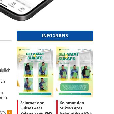
INFOGRAFIS
lullah
i
nuh
am
tulis
Selamat dan
Selamat dan
Sukses Atas
Sukses Atas
PNYA
Pelanatikan PNS
Pelanatikan PNS