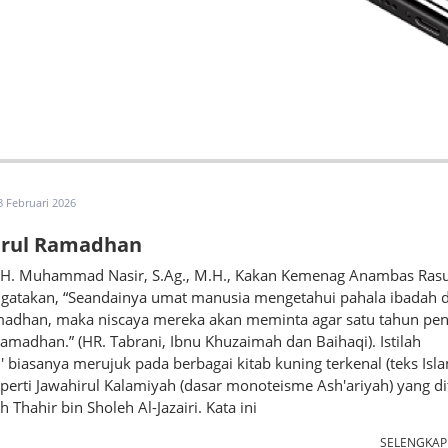
8 Februari 2026
irul Ramadhan
. H. Muhammad Nasir, S.Ag., M.H., Kakan Kemenag Anambas Rasu
atakan, “Seandainya umat manusia mengetahui pahala ibadah d
madhan, maka niscaya mereka akan meminta agar satu tahun pe
amadhan.” (HR. Tabrani, Ibnu Khuzaimah dan Baihaqi). Istilah
l' biasanya merujuk pada berbagai kitab kuning terkenal (teks Isl
seperti Jawahirul Kalamiyah (dasar monoteisme Ash'ariyah) yang di
 Thahir bin Sholeh Al-Jazairi. Kata ini
SELENGKA