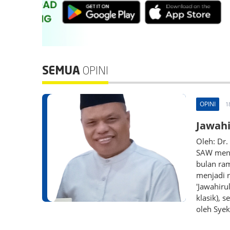
SEMUA
OPINI
OPINI
1
Jawah
Oleh: Dr
SAW meng
bulan ra
menjadi r
'Jawahiru
klasik), 
oleh Syekh