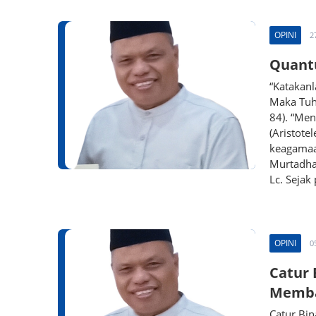
OPINI
2
Quant
“Katakanl
Maka Tuha
84). “Men
(Aristote
keagamaan
Murtadha
Lc. Sejak 
OPINI
0
Catur 
Memba
Catur Bi