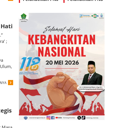
diLingkungan
diLingkungan
Kantor
Kantor
Kementerian
Kementerian
Agama
Agama
Hati
Kabupaten
Kabupaten
.”
Kepulauan
Kepulauan
a’ ;
Anambas
Anambas
ya
 Ulum,
PNYA
egis
t Masa