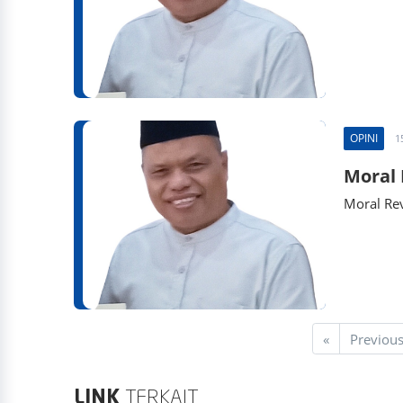
OPINI
1
Moral 
Moral Rev
«
Previou
LINK
TERKAIT