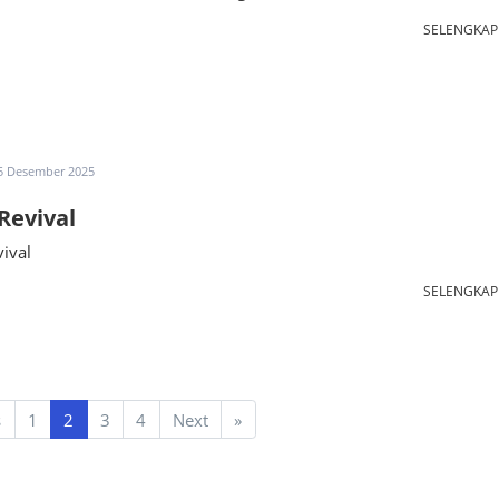
SELENGKA
5 Desember 2025
Revival
ival
SELENGKA
s
1
2
3
4
Next
»