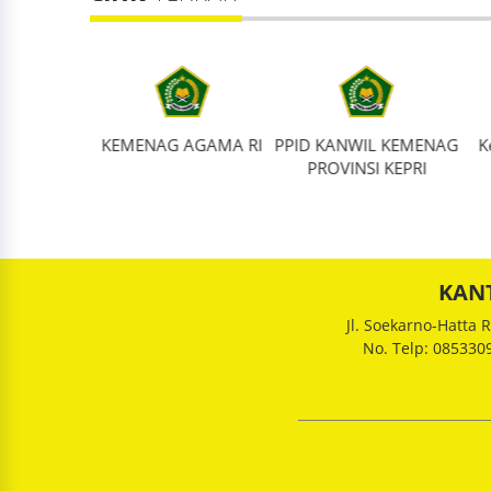
pirasi dan
KEMENAG AGAMA RI
PPID KANWIL KEMENAG
K
n Online
PROVINSI KEPRI
KAN
Jl. Soekarno-Hatta
No. Telp: 08533