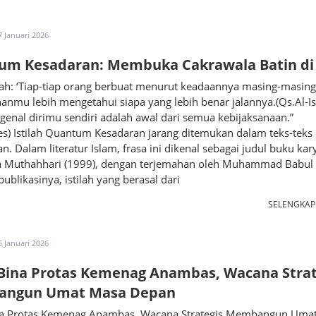
7 Januari 2026
um Kesadaran: Membuka Cakrawala Batin di 
ah: ‘Tiap-tiap orang berbuat menurut keadaannya masing-masing
nmu lebih mengetahui siapa yang lebih benar jalannya.(Qs.Al-Isr
genal dirimu sendiri adalah awal dari semua kebijaksanaan.”
les) Istilah Quantum Kesadaran jarang ditemukan dalam teks-teks
. Dalam literatur Islam, frasa ini dikenal sebagai judul buku kar
 Muthahhari (1999), dengan terjemahan oleh Muhammad Babul
publikasinya, istilah yang berasal dari
SELENGKA
5 Januari 2026
Bina Protas Kemenag Anambas, Wacana Strat
ngun Umat Masa Depan
na Protas Kemenag Anambas, Wacana Strategis Membangun Uma