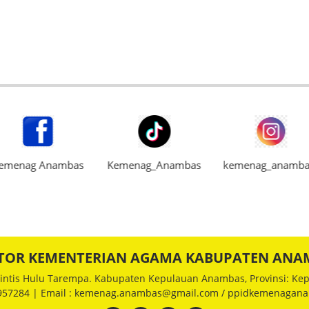
emenag Anambas
Kemenag_Anambas
kemenag_anamba
TOR KEMENTERIAN AGAMA KABUPATEN ANA
 Rintis Hulu Tarempa. Kabupaten Kepulauan Anambas, Provinsi: Kep
0957284 | Email : kemenag.anambas@gmail.com / ppidkemenaga