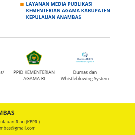
LAYANAN MEDIA PUBLIKASI
KEMENTERIAN AGAMA KABUPATEN
KEPULAUAN ANAMBAS
s/
PPID KEMENTERIAN
Dumas dan
Produ
AGAMA RI
Whistleblowing System
MBAS
ulauan Riau (KEPRI)
nambas@gmail.com