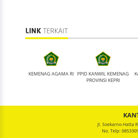
LINK
TERKAIT
pirasi dan
KEMENAG AGAMA RI
PPID KANWIL KEMENAG
K
n Online
PROVINSI KEPRI
KAN
Jl. Soekarno-Hatta
No. Telp: 08533