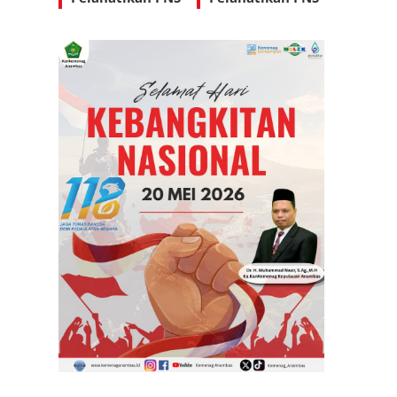
diLingkungan
diLingkungan
Kantor
Kantor
Kementerian
Kementerian
Agama
Agama
Kabupaten
Kabupaten
Kepulauan
Kepulauan
Anambas
Anambas